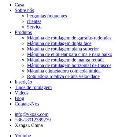
Casa
Sobre nós
Perguntas frequentes
clientes
Serviço
Produtos
Máquina de rotulagem de garrafas redondas
Máquina de rotulagem dupla face
Máquina de rotulagem plana superior
Máquina de etiquetar para cima e para baixo
Máquina de rotulagem de manga retrátil
Máquina de rotulagem horizontal de frascos
Máquina etiquetadora com cola úmida
Rotuladora rotativa de alta velocidade
Inscrição
Tipos de rotulagem
Vídeos
Blog
Contate-Nos
info@vkpak.com
+86-18912389279
Xangai, China
Youtube