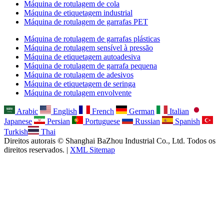
Máquina de rotulagem de cola
Máquina de etiquetagem industrial
Máquina de rotulagem de garrafas PET
Máquina de rotulagem de garrafas plásticas
Máquina de rotulagem sensível à pressão
Máquina de etiquetagem autoadesiva
Máquina de rotulagem de garrafa pequena
Máquina de rotulagem de adesivos
Máquina de etiquetagem de seringa
Máquina de rotulagem envolvente
Arabic
English
French
German
Italian
Japanese
Persian
Portuguese
Russian
Spanish
Turkish
Thai
Direitos autorais © Shanghai BaZhou Industrial Co., Ltd. Todos os
direitos reservados. |
XML Sitemap