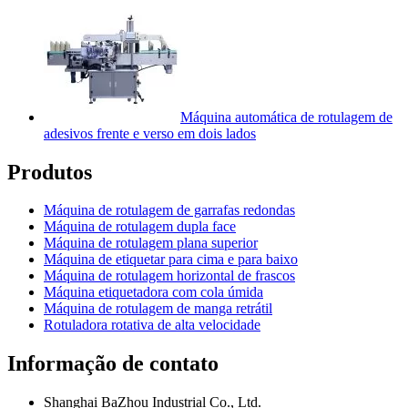
Máquina automática de rotulagem de
adesivos frente e verso em dois lados
Produtos
Máquina de rotulagem de garrafas redondas
Máquina de rotulagem dupla face
Máquina de rotulagem plana superior
Máquina de etiquetar para cima e para baixo
Máquina de rotulagem horizontal de frascos
Máquina etiquetadora com cola úmida
Máquina de rotulagem de manga retrátil
Rotuladora rotativa de alta velocidade
Informação de contato
Shanghai BaZhou Industrial Co., Ltd.