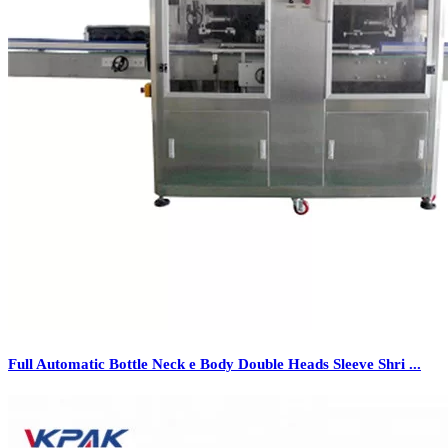
Full Automatic Bottle Neck e Body Double Heads Sleeve Shri ...