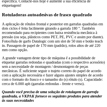
específica. Contacte-nos hoje e aumente a sua eficiência de
etiquetagem!
Rotuladoras autoadesivas de frasco quadrado
A aplicação de rótulos frontal e posterior em garrafas quadradas em
dois ciclos é feita facilmente girando a garrafa 180 °. Também
recomendado para recipientes com baixa resistência mecânica à
pressão (ou seja, plásticos como PET, PE, PVC e assim por diante).
Fotocélula de garfo Datalogic com um slot de 50 mm e botão teach
in. Passagem de papel de 170 mm (padrão), rolos altos de até 220
mm como opção.
A grande vantagem deste tipo de máquina é a possibilidade de
etiquetar garrafas redondas e quadradas (com o respectivo acessório)
sem a necessidade de montagem / desmontagem de peças
mecânicas. É suficiente seguir o trajeto correto do papel de acordo
com a aplicação necessária e fazer alguns ajustes simples de acordo
com o formato do frasco e o tamanho do (s) rótulo (s). Capacidade:
cerca de 6.000 aph (garrafas redondas - frente e verso).
Quando você precisa de uma solução de rotulagem de garrafa
quadrada, a VKPAK fornece os seguintes produtos para atender
às suas necessidades