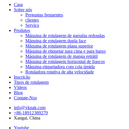
Casa
Sobre nós
Perguntas frequentes
clientes
Serviço
Produtos
Máquina de rotulagem de garrafas redondas
Máquina de rotulagem dupla face
Máquina de rotulagem plana superior
Máquina de etiquetar para cima e para baixo
Máquina de rotulagem de manga retrátil
Máquina de rotulagem horizontal de frascos
Máquina etiquetadora com cola úmida
Rotuladora rotativa de alta velocidade
Inscrição
Tipos de rotulagem
Vídeos
Blog
Contate-Nos
info@vkpak.com
+86-18912389279
Xangai, China
Youtube