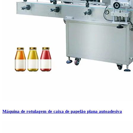
Máquina de rotulagem de caixa de papelão plana autoadesiva