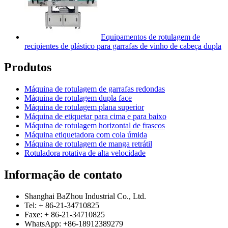
Equipamentos de rotulagem de
recipientes de plástico para garrafas de vinho de cabeça dupla
Produtos
Máquina de rotulagem de garrafas redondas
Máquina de rotulagem dupla face
Máquina de rotulagem plana superior
Máquina de etiquetar para cima e para baixo
Máquina de rotulagem horizontal de frascos
Máquina etiquetadora com cola úmida
Máquina de rotulagem de manga retrátil
Rotuladora rotativa de alta velocidade
Informação de contato
Shanghai BaZhou Industrial Co., Ltd.
Tel: + 86-21-34710825
Faxe: + 86-21-34710825
WhatsApp: +86-18912389279