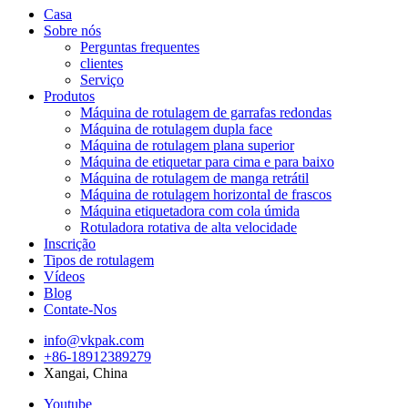
Casa
Sobre nós
Perguntas frequentes
clientes
Serviço
Produtos
Máquina de rotulagem de garrafas redondas
Máquina de rotulagem dupla face
Máquina de rotulagem plana superior
Máquina de etiquetar para cima e para baixo
Máquina de rotulagem de manga retrátil
Máquina de rotulagem horizontal de frascos
Máquina etiquetadora com cola úmida
Rotuladora rotativa de alta velocidade
Inscrição
Tipos de rotulagem
Vídeos
Blog
Contate-Nos
info@vkpak.com
+86-18912389279
Xangai, China
Youtube