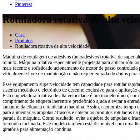
Pinterest
Rotuladora rotativa de alta vel
Casa
Produtos
Rotuladora rotativa de alta velocidade
Máquina de rotulagem de adesivos (autoadesivos) rotativa de super al
minuto. Máquina rotativa especialmente projetada para aplicar rótulo
mais recente e sofisticado acionamento de motor de passo controlado p
virtualmente livre de manutenção e não requer entrada de dados para 
Esse equipamento supervelocidade tem capacidade para rotular rapid
sistema mecânico e eletrónico de desenho exclusivo para a aplicação d
Esta etiquetadora rotativa de alta velocidade é um modelo único; com 
comprimento de etiqueta inerente e predefinido ajuda a evitar a entr
tamanho da etiqueta e reiniciar a máquina. Assim, economiza tempo e
para alimentar as ampolas / frascos e coletar os produtos rotulados na
parada da máquina. Como resultado, evita a quebra de ampolas e frasc
tremonha inclinada. Este modelo também está disponível com uma lin
giratória para alimentação contínua.