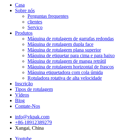
Casa
Sobre nós
Perguntas frequentes
clientes
Serviço
Produtos
Máquina de rotulagem de garrafas redondas
Máquina de rotulagem dupla face
Máquina de rotulagem plana superior
Máquina de etiquetar para cima e para baixo
Máquina de rotulagem de manga retrátil
Máquina de rotulagem horizontal de frascos
Máquina etiquetadora com cola úmida
Rotuladora rotativa de alta velocidade
Inscrição
Tipos de rotulagem
Vídeos
Blog
Contate-Nos
info@vkpak.com
+86-18912389279
Xangai, China
Youtube