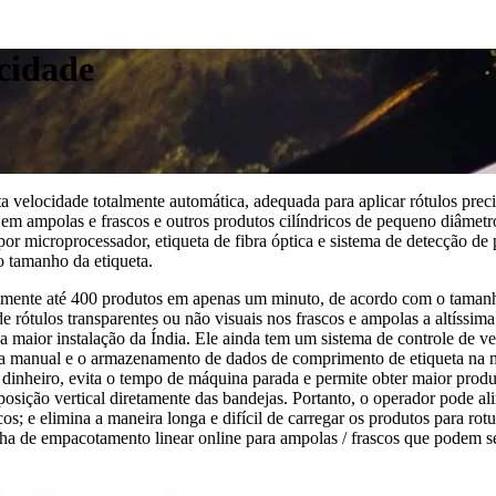
ocidade
ta velocidade totalmente automática, adequada para aplicar rótulos pre
s em ampolas e frascos e outros produtos cilíndricos de pequeno diâme
or microprocessador, etiqueta de fibra óptica e sistema de detecção de
o tamanho da etiqueta.
amente até 400 produtos em apenas um minuto, de acordo com o tamanho 
e rótulos transparentes ou não visuais nos frascos e ampolas a altíssi
a maior instalação da Índia. Ele ainda tem um sistema de controle de ve
ada manual e o armazenamento de dados de comprimento de etiqueta na m
 dinheiro, evita o tempo de máquina parada e permite obter maior prod
 posição vertical diretamente das bandejas. Portanto, o operador pode a
os; e elimina a maneira longa e difícil de carregar os produtos para r
ha de empacotamento linear online para ampolas / frascos que podem 