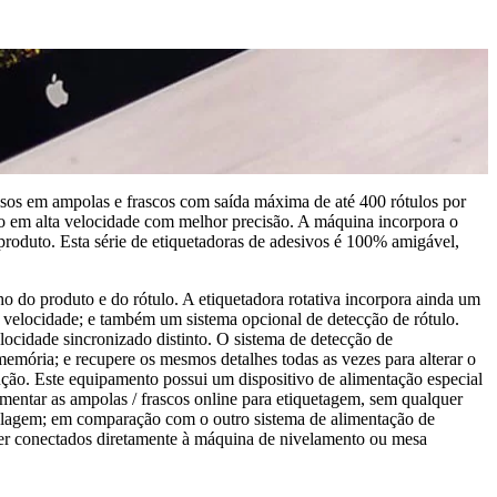
cisos em ampolas e frascos com saída máxima de até 400 rótulos por
tro em alta velocidade com melhor precisão. A máquina incorpora o
 produto. Esta série de etiquetadoras de adesivos é 100% amigável,
do produto e do rótulo. A etiquetadora rotativa incorpora ainda um
ma velocidade; e também um sistema opcional de detecção de rótulo.
locidade sincronizado distinto. O sistema de detecção de
emória; e recupere os mesmos detalhes todas as vezes para alterar o
ução. Este equipamento possui um dispositivo de alimentação especial
limentar as ampolas / frascos online para etiquetagem, sem qualquer
otulagem; em comparação com o outro sistema de alimentação de
ser conectados diretamente à máquina de nivelamento ou mesa