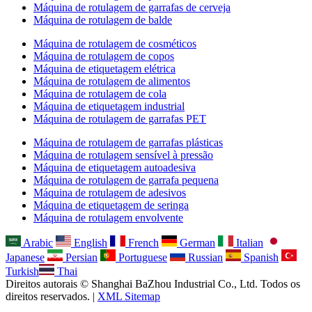
Máquina de rotulagem de garrafas de cerveja
Máquina de rotulagem de balde
Máquina de rotulagem de cosméticos
Máquina de rotulagem de copos
Máquina de etiquetagem elétrica
Máquina de rotulagem de alimentos
Máquina de rotulagem de cola
Máquina de etiquetagem industrial
Máquina de rotulagem de garrafas PET
Máquina de rotulagem de garrafas plásticas
Máquina de rotulagem sensível à pressão
Máquina de etiquetagem autoadesiva
Máquina de rotulagem de garrafa pequena
Máquina de rotulagem de adesivos
Máquina de etiquetagem de seringa
Máquina de rotulagem envolvente
Arabic
English
French
German
Italian
Japanese
Persian
Portuguese
Russian
Spanish
Turkish
Thai
Direitos autorais © Shanghai BaZhou Industrial Co., Ltd. Todos os
direitos reservados. |
XML Sitemap