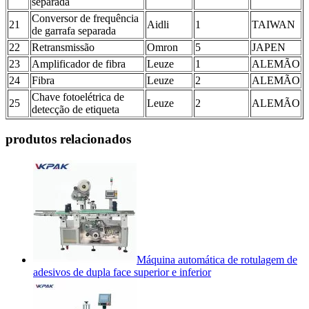
separada
Conversor de frequência
21
Aidli
1
TAIWAN
de garrafa separada
22
Retransmissão
Omron
5
JAPEN
23
Amplificador de fibra
Leuze
1
ALEMÃO
24
Fibra
Leuze
2
ALEMÃO
Chave fotoelétrica de
25
Leuze
2
ALEMÃO
detecção de etiqueta
produtos relacionados
Máquina automática de rotulagem de
adesivos de dupla face superior e inferior