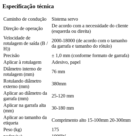
Especificação técnica
Caminho de condução
Sistema servo
De acordo com a necessidade do cliente
Direção de operação
(esquerda ou direita)
Velocidade de
2000-18000 (de acordo com o tamanho
rotulagem de saída (B /
da garrafa e tamanho do rótulo)
H))
Precisão
± 1,0 mm (conforme formato de garrafa)
Aplicar à rotulagem
Adesivo, papel
Diâmetro interno de
76 mm
rotulagem (mm)
Rotulando diâmetro
380mm
externo (mm)
Aplicar ao diâmetro da
25-120 mm
garrafa (mm)
Aplicar na garrafa alta
30-180 mm
(mm)
Aplicar ao tamanho da
Comprimento alto 15-100mm 20-300mm
etiqueta
Peso (kg)
175