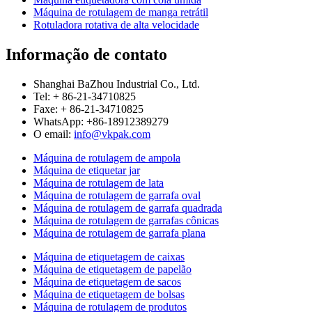
Máquina de rotulagem de manga retrátil
Rotuladora rotativa de alta velocidade
Informação de contato
Shanghai BaZhou Industrial Co., Ltd.
Tel: + 86-21-34710825
Faxe: + 86-21-34710825
WhatsApp: +86-18912389279
O email:
info@vkpak.com
Máquina de rotulagem de ampola
Máquina de etiquetar jar
Máquina de rotulagem de lata
Máquina de rotulagem de garrafa oval
Máquina de rotulagem de garrafa quadrada
Máquina de rotulagem de garrafas cônicas
Máquina de rotulagem de garrafa plana
Máquina de etiquetagem de caixas
Máquina de etiquetagem de papelão
Máquina de etiquetagem de sacos
Máquina de etiquetagem de bolsas
Máquina de rotulagem de produtos