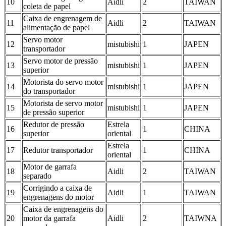
10
Aidli
2
TAIWAN
coleta de papel
Caixa de engrenagem de
11
Aidli
2
TAIWAN
alimentação de papel
Servo motor
12
mistubishi
1
JAPEN
transportador
Servo motor de pressão
13
mistubishi
1
JAPEN
superior
Motorista do servo motor
14
mistubishi
1
JAPEN
do transportador
Motorista de servo motor
15
mistubishi
1
JAPEN
de pressão superior
Redutor de pressão
Estrela
16
1
CHINA
superior
oriental
Estrela
17
Redutor transportador
1
CHINA
oriental
Motor de garrafa
18
Aidli
2
TAIWAN
separado
Corrigindo a caixa de
19
Aidli
1
TAIWAN
engrenagens do motor
Caixa de engrenagens do
20
motor da garrafa
Aidli
2
TAIWNA