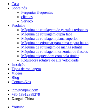
Casa
Sobre nós
Perguntas frequentes
clientes
Serviço
Produtos
Máquina de rotulagem de garrafas redondas
Máquina de rotulagem dupla face
Máquina de rotulagem plana superior
Máquina de etiquetar para cima e para baixo
Máquina de rotulagem de manga retrátil
Máquina de rotulagem horizontal de frascos
Máquina etiquetadora com cola úmida
Rotuladora rotativa de alta velocidade
Inscrição
Tipos de rotulagem
Vídeos
Blog
Contate-Nos
info@vkpak.com
+86-18912389279
Xangai, China
Youtube