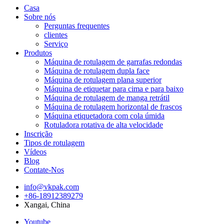
Casa
Sobre nós
Perguntas frequentes
clientes
Serviço
Produtos
Máquina de rotulagem de garrafas redondas
Máquina de rotulagem dupla face
Máquina de rotulagem plana superior
Máquina de etiquetar para cima e para baixo
Máquina de rotulagem de manga retrátil
Máquina de rotulagem horizontal de frascos
Máquina etiquetadora com cola úmida
Rotuladora rotativa de alta velocidade
Inscrição
Tipos de rotulagem
Vídeos
Blog
Contate-Nos
info@vkpak.com
+86-18912389279
Xangai, China
Youtube